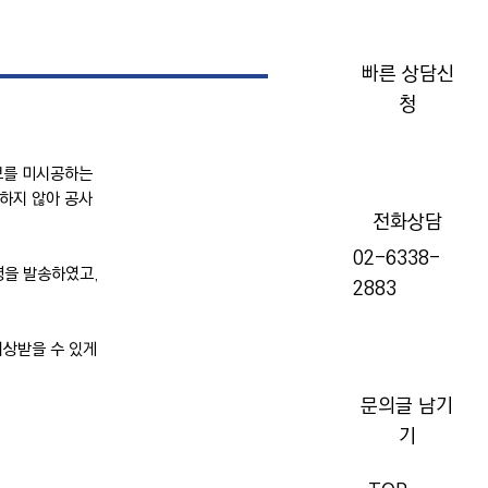
빠른 상담신
청
보를 미시공하는
하지 않아 공사
전화상담
02-6338-
을 발송하였고,
2883
배상받을 수 있게
​문의글 남기
기